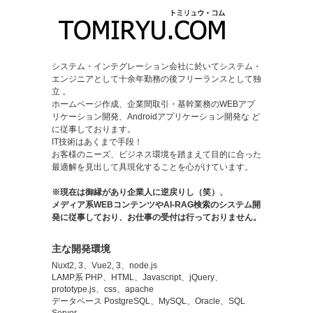
システム・インテグレーション会社に於いてシステム・
エンジニアとして十余年勤務の後フリーランスとして独
立 。
ホームページ作成、企業間取引・基幹業務のWEBアプ
リケーション開発、Androidアプリケーション開発な ど
に従事しております。
IT技術はあくまで手段！
お客様のニーズ、ビジネス環境を踏まえて目的に合った
最適解を見出して具現化することを心がけています。
※現在は御縁があり企業人に逆戻りし（笑）、
メディア系WEBコンテンツやAI-RAG検索のシステム開
発に従事しており、お仕事の受付は行っておりません。
主な開発環境
Nuxt2, 3、Vue2, 3、node.js
LAMP系 PHP、HTML、Javascript、jQuery、
prototype.js、css、apache
データベース PostgreSQL、MySQL、Oracle、SQL
Server