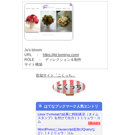
Ju's bloom
URL ：
https://jbl.tomiryu.com/
ROLE ： ディレクション＆制作
サイト構築
告知サイト「こくっち」
はてなブックマーク人気エントリ
Linuxでvmstatの結果に時刻表示（タイム
スタンプ）を付けて出力 | トミリュウ・コ
ム
18users
WordPressにJavascript追加(JQueryな
ど） | トミリュウ・コム