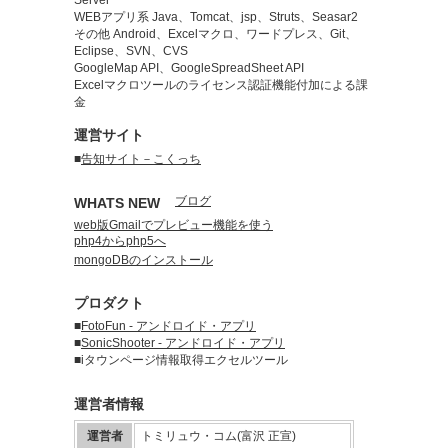
WEBアプリ系 Java、Tomcat、jsp、Struts、Seasar2
その他 Android、Excelマクロ、ワードプレス、Git、
Eclipse、SVN、CVS
GoogleMap API、GoogleSpreadSheet API
Excelマクロツールのライセンス認証機能付加による課
金
運営サイト
■
告知サイト－こくっち
ブログ
WHATS NEW
web版Gmailでプレビュー機能を使う
php4からphp5へ
mongoDBのインストール
プロダクト
■
FotoFun - アンドロイド・アプリ
■
SonicShooter - アンドロイド・アプリ
■iタウンページ情報取得エクセルツール
運営者情報
運営者
トミリュウ・コム(富沢 正宣)