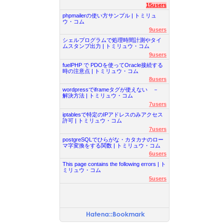
15users
phpmailerの使い方サンプル | トミリュ
ウ・コム
9users
シェルプログラムで処理時間計測やタイ
ムスタンプ出力 | トミリュウ・コム
9users
fuelPHP で PDOを使ってOracle接続する
時の注意点 | トミリュウ・コム
8users
wordpressでiframeタグが使えない －
解決方法 | トミリュウ・コム
7users
iptablesで特定のIPアドレスのみアクセス
許可 | トミリュウ・コム
7users
postgreSQLでひらがな・カタカナのロー
マ字変換をする関数 | トミリュウ・コム
6users
This page contains the following errors | ト
ミリュウ・コム
5users