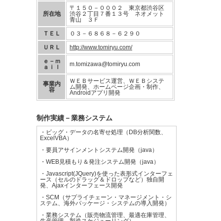
〒１５０－０００２ 東京都渋谷区
所在地
渋谷２丁目７番１３号 ネオメット
青山 ３Ｆ
ＴＥＬ
０３－６８６８－６２９０
ＵＲＬ
http://www.tomiryu.com/
ｅ－ｍ
m.tomizawa@tomiryu.com
ａｉｌ
ＷＥＢサービス運営、ＷＥＢシステ
事業内
ム開発、ホームページ企画・制作、
容
Androidアプリ開発
制作実績－業務システム
・ビッグ・データの名寄せ処理（DB分析関数、
ExcelVBA）
・要員アサインメントシステム開発（java）
・WEB見積もり＆発注システム開発（java）
・Javascript(JQuery)を使った表形式インターフェ
ース（セルのドラッグ＆ドロップなど）独自開
発、Ajaxインターフェース開発
・SCM（サプライチェーン・マネージメント・シ
ステム、海外パッケージ・システムの導入開発）
・業務システム（販売物流管理、最適在庫管理、
生産管理、製造スケジューリング）